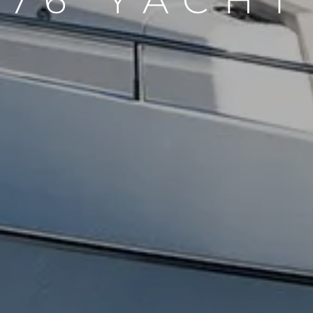
76 YACHT
Aspetti Legali
L'azien
POLICY SULLA PRIVACY
Brokera
MODERN SLAVERY
Charter
STATEMENT
News
TERMINI E CONDIZIONI
Eventi
COOKIE POLICY
Innovazi
RECLUTAMENTO
L'aziend
Il Team