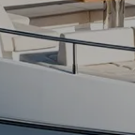
da
ge
one
a