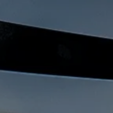
Lifestyle
Heritage
Valuta L