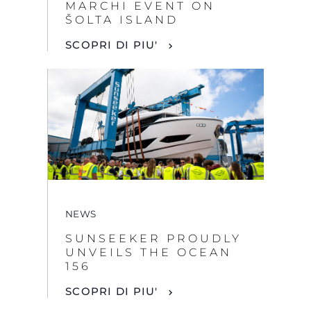
MARCHI EVENT ON
ŠOLTA ISLAND
SCOPRI DI PIU'
By clicking “Accept All Cookies”, you agree to the
storing of cookies on your device to enhance site
navigation, analyze site usage, and assist in our
marketing efforts.
COOKIES SETTINGS
NEWS
SUNSEEKER PROUDLY
REJECT ALL
UNVEILS THE OCEAN
156
SCOPRI DI PIU'
ACCEPT ALL COOKIES