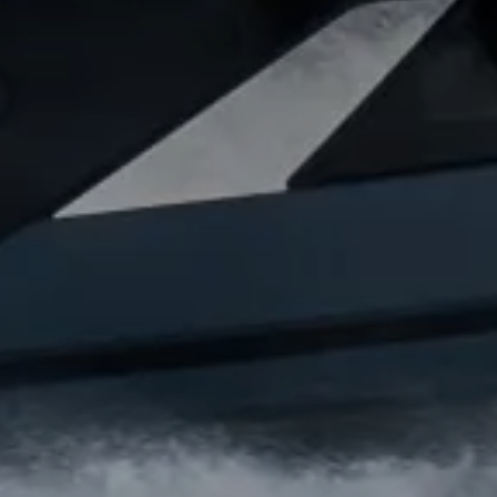
Style De
Notre Hé
Estimez 