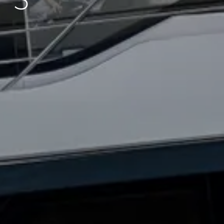
75
été
age
- Location
s
nts
tion
té
uipe