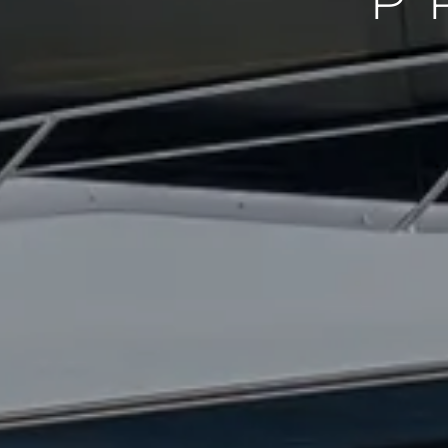
P
Information
Plan Du Site
Contact
Préférences De Coo