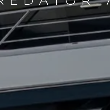
REDATOR 
Droits Juridiques
La Soci
POLITIQUE DE
Le Court
CONFIDENTIALITÉ
Charter 
LA CHARTE SUR
kies
Nouvelle
L'ESCLAVAGE MODERNE
Événeme
TERMES ET CONDITIONS
L'innova
POLITIQUE DE COOKIES
La Socié
RECRUTEMENT
Notre Éq