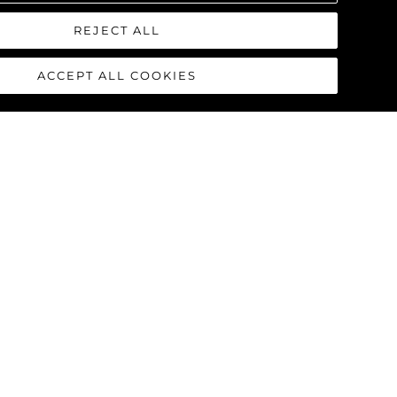
REJECT ALL
ACCEPT ALL COOKIES
PREDATOR 65