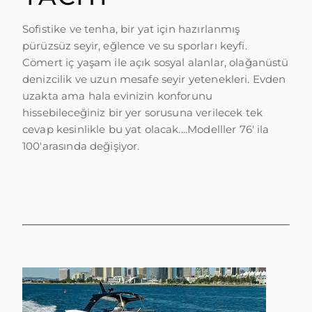
TEKNENIZIN PIYASA DEĞERINI
Sofistike ve tenha, bir yat için hazırlanmış
ÖĞRENIN
pürüzsüz seyir, eğlence ve su sporları keyfi.
Cömert iç yaşam ile açık sosyal alanlar, olağanüstü
denizcilik ve uzun mesafe seyir yetenekleri. Evden
uzakta ama hala evinizin konforunu
hissebileceğiniz bir yer sorusuna verilecek tek
cevap kesinlikle bu yat olacak....Modelller 76' ila
100'arasında değişiyor.