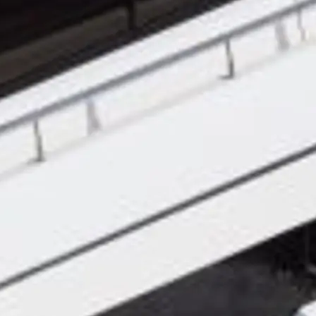
ge
er