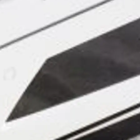
Yaşam Şek
Mi̇ras
Tekneniz
Öğrenin