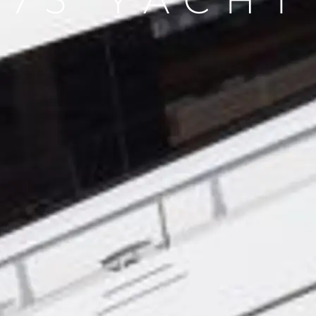
75 YACHT
Yasal Haklar
Şi̇rket
Privacy Policy
Brokera
MODERN SLAVERY
Kiralama
STATEMENT
Haberler
TERMS & CONDITIONS
Etkinlikl
COOKIE POLICY
Yenilik
RECRUITMENT
Şi̇rket
Ekip