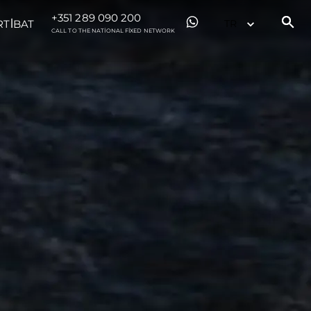
+351 289 090 200
RTİBAT
CALL TO THE NATIONAL FIXED NETWORK