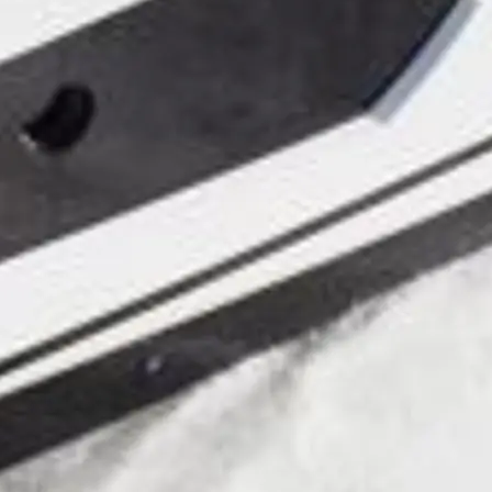
li̇
in Piyasa Değerini