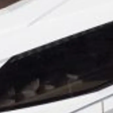
Bilgi
Si̇te Hari̇tasi
İrti̇bat
Çerez Tercihleri