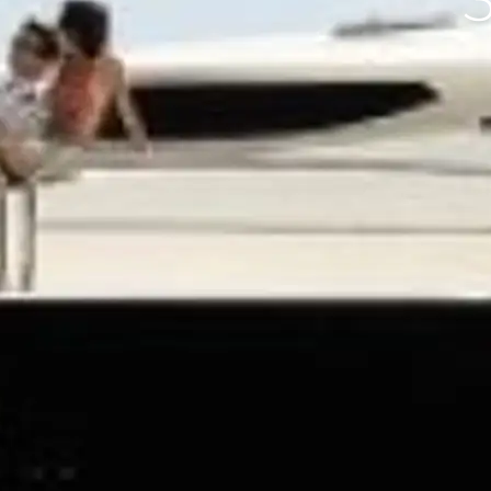
Bilgi
Si̇te Hari̇tasi
İrti̇bat
Çerez Tercihleri