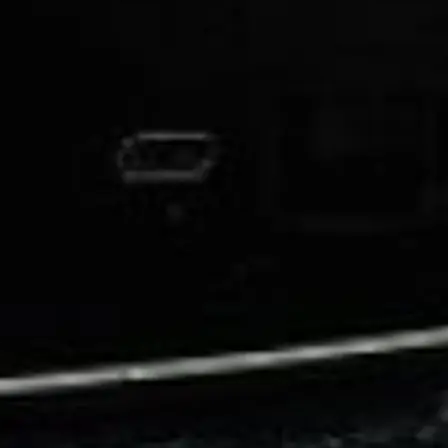
li̇
in Piyasa Değerini