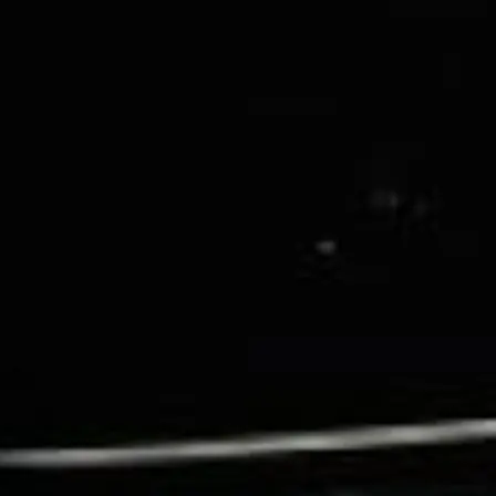
Yaşam Şek
Mi̇ras
Tekneniz
Öğrenin