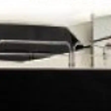
T
ge
er