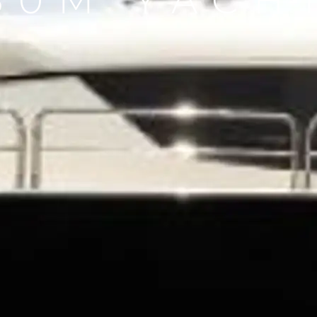
30M YACH
Yasal Haklar
Şi̇rket
Privacy Policy
Brokera
MODERN SLAVERY
Kiralama
STATEMENT
Haberler
TERMS & CONDITIONS
Etkinlikl
COOKIE POLICY
Yenilik
RECRUITMENT
Şi̇rket
Ekip