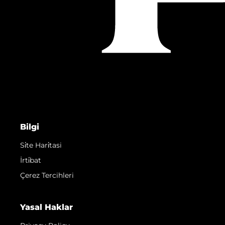
Bilgi
Si̇te Hari̇tasi
İrti̇bat
Çerez Tercihleri
Yasal Haklar