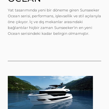
TEKNENIZIN PIYASA DEĞERINI
Yat tasarımında yeni bir döneme giren Sunseeker
ÖĞRENIN
Ocean serisi, performans, işlevsellik ve stil açılarıyla
öne çıkıyor. İç ve dış mekanlar arasındaki
bağlantılar hiçbir zaman Sunseeker'in en yeni
Ocean serisindeki kadar belirgin olmamıştır.