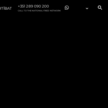
+351 289 090 200
RTİBAT
CALL TO THE NATIONAL FIXED NETWORK