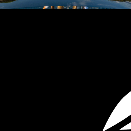
TEKNENIZIN PIYASA DEĞERINI
ÖĞRENIN