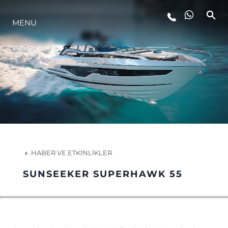
YAŞAM ŞEKLİ
MENU
YENILIK
ŞİRKET
EKIP
HABER VE ETKINLIKLER
MİRAS
SUNSEEKER SUPERHAWK 55
ALGARVE ADVENTURES