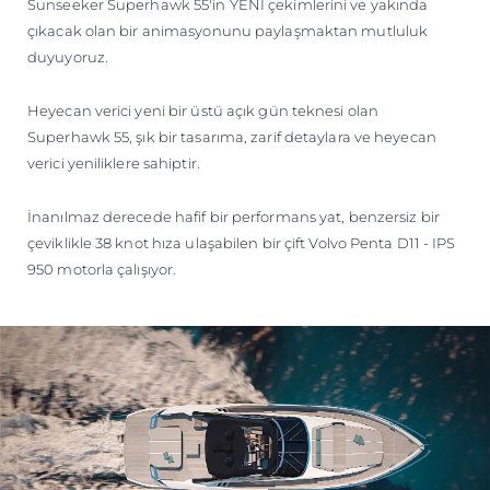
TEKNENIZIN PIYASA DEĞERINI
Sunseeker Superhawk 55'in YENİ çekimlerini ve yakında
çıkacak olan bir animasyonunu paylaşmaktan mutluluk
ÖĞRENIN
duyuyoruz.
Heyecan verici yeni bir üstü açık gün teknesi olan
Superhawk 55, şık bir tasarıma, zarif detaylara ve heyecan
verici yeniliklere sahiptir.
İnanılmaz derecede hafif bir performans yat, benzersiz bir
çeviklikle 38 knot hıza ulaşabilen bir çift Volvo Penta D11 - IPS
950 motorla çalışıyor.