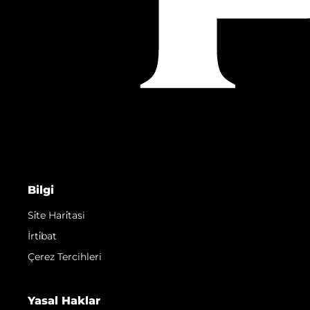
Bilgi
Si̇te Hari̇tasi
İrti̇bat
Çerez Tercihleri
Yasal Haklar