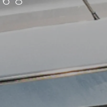
 68
ния
аж
ции
я
а