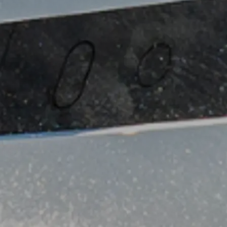
ие
ur Boat