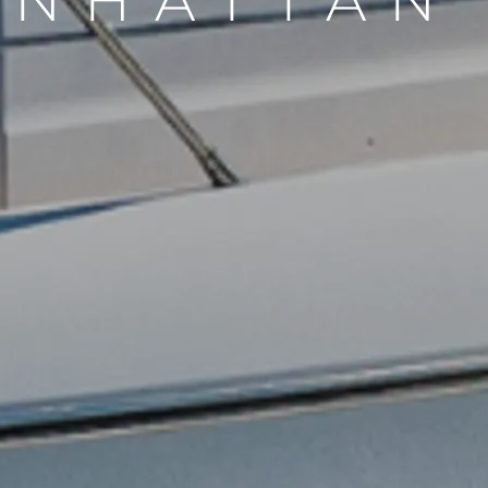
NHATTAN
Юридическая
Компа
Информация
Брокер
PRIVACY POLICY
Чартер
MODERN SLAVERY
 Cookie
Новости
STATEMENT
События
TERMS & CONDITIONS
Иннова
COOKIE POLICY
Компани
RECRUITMENT
Команд