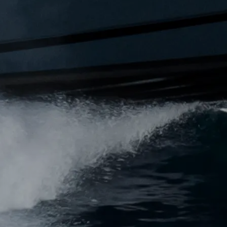
a
woją Łódź