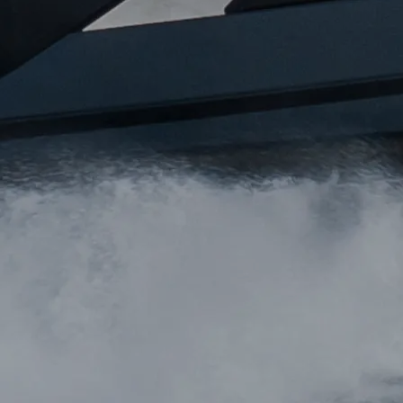
REKRUTACJA
Styl Życi
Tradycja
Wyceń S