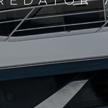
REDATOR 
Kwestie Prawne
Przeds
POLITYKA PRYWATNOŚCI
Usługi B
OŚWIADCZENIE W
Czarter
SPRAWIE
 Cookie
Aktualno
WSPÓŁCZESNEGO
NIEWOLNICTWA
Wydarze
WARUNKI
Innowacj
POLITYKA DOTYCZĄCA
Przedsię
PLIKÓW COOKIE
Zespół