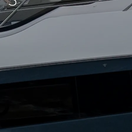
75
iębiorstwo
rokerskie
ści
nia
a
biorstwo