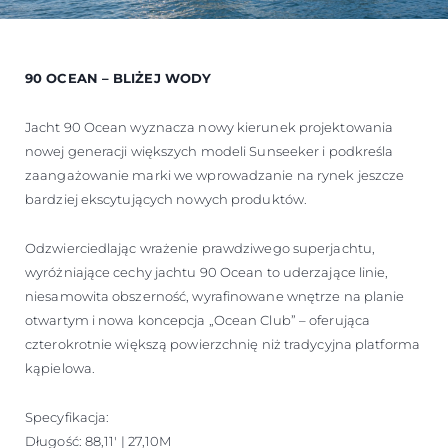
90 OCEAN – BLIŻEJ WODY
Jacht 90 Ocean wyznacza nowy kierunek projektowania
nowej generacji większych modeli Sunseeker i podkreśla
zaangażowanie marki we wprowadzanie na rynek jeszcze
bardziej ekscytujących nowych produktów.
Odzwierciedlając wrażenie prawdziwego superjachtu,
wyróżniające cechy jachtu 90 Ocean to uderzające linie,
niesamowita obszerność, wyrafinowane wnętrze na planie
otwartym i nowa koncepcja „Ocean Club” – oferująca
czterokrotnie większą powierzchnię niż tradycyjna platforma
kąpielowa.
Specyfikacja:
Długość: 88,11' | 27,10M