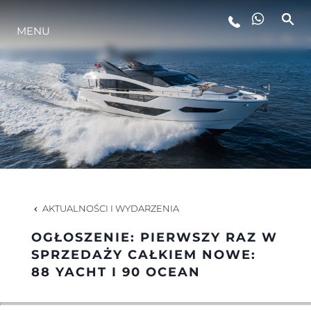
STYL ŻYCIA
MENU
INNOWACJA
PRZEDSIĘBIORSTWO
ZESPÓŁ
AKTUALNOŚCI I WYDARZENIA
TRADYCJA
OGŁOSZENIE: PIERWSZY RAZ W
SPRZEDAŻY CAŁKIEM NOWE:
88 YACHT I 90 OCEAN
ALGARVE ADVENTURES