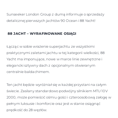
WYCEŃ SWOJĄ ŁÓDŹ
Sunseeker London Group z dumą informuje o sprzedaży
detalicznej pierwszych jachtów 90 Ocean i 88 Yacht!
88 JACHT – WYRAFINOWANE OSIĄGI
Łącząc w sobie wrażenie superjachtu ze wszystkimi
praktycznymi zaletami jachtu w tej kategorii wielkości, 88
Yacht ma imponujące, nowe w marce linie zewnętrzne i
elegancki sztywny dach z opcjonalnym otwieranym
centralnie baldachimem.
Ten jacht będzie wyróżniał się w każdej przystani na całym
świecie. Zasilany standardowo podwójny silnikiem MTU 10V
2000, może pomieścić ośmiu gości i czteroosobową załogę w
pełnym luksusie i komforcie oraz jest w stanie osiągnąć
prędkość do 28 węzłów.