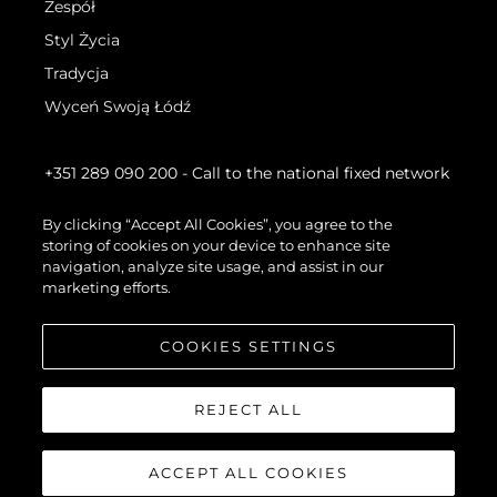
Zespół
Styl Życia
Tradycja
Wyceń Swoją Łódź
+351 289 090 200
- Call to the national fixed network
By clicking “Accept All Cookies”, you agree to the
storing of cookies on your device to enhance site
navigation, analyze site usage, and assist in our
marketing efforts.
COOKIES SETTINGS
REJECT ALL
ACCEPT ALL COOKIES
©.2026 Sunseeker London Group.Wszelkie prawa zastrzeżone.