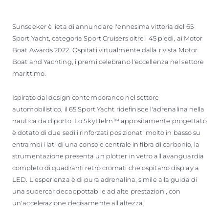
VALUTA LA TUA IMBARCAZIONE
Sunseeker è lieta di annunciare l'ennesima vittoria del 65
Sport Yacht, categoria Sport Cruisers oltre i 45 piedi, ai Motor
Boat Awards 2022. Ospitati virtualmente dalla rivista Motor
Boat and Yachting, i premi celebrano l'eccellenza nel settore
marittimo.
Ispirato dal design contemporaneo nel settore
automobilistico, il 65 Sport Yacht ridefinisce l'adrenalina nella
nautica da diporto. Lo SkyHelm™ appositamente progettato
è dotato di due sedili rinforzati posizionati molto in basso su
entrambi i lati di una console centrale in fibra di carbonio, la
strumentazione presenta un plotter in vetro all'avanguardia
completo di quadranti retrò cromati che ospitano display a
LED. L'esperienza è di pura adrenalina, simile alla guida di
una supercar decappottabile ad alte prestazioni, con
un'accelerazione decisamente all'altezza.