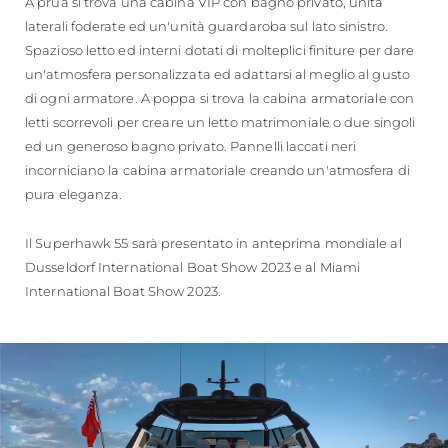
A prua si trova una cabina VIP con bagno privato, unità
laterali foderate ed un'unità guardaroba sul lato sinistro.
Spazioso letto ed interni dotati di molteplici finiture per dare
un'atmosfera personalizzata ed adattarsi al meglio al gusto
di ogni armatore. A poppa si trova la cabina armatoriale con
letti scorrevoli per creare un letto matrimoniale o due singoli
ed un generoso bagno privato. Pannelli laccati neri
incorniciano la cabina armatoriale creando un'atmosfera di
pura eleganza.
Il Superhawk 55 sarà presentato in anteprima mondiale al
Dusseldorf International Boat Show 2023 e al Miami
International Boat Show 2023.