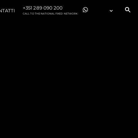
+351 289 090 200
NTATTI
CALL TO THE NATIONAL FIXED NETWORK