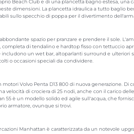
oprio Beach Club e di una plancetta bagno estesa, una car
te dimensioni. La plancetta idraulica a tutto baglio ben
abili sullo specchio di poppa per il divertimento dell'arma
abbondante spazio per pranzare e prendere il sole. L'am
completa di tendalino e hardtop fisso con tettuccio apri
he includono un wet bar, altoparlanti surround e ulterior
lti o occasioni speciali da condividere.
n motori Volvo Penta D13 800 di nuova generazione. Di 
velocità di crociera di 25 nodi, anche con il carico delle
n 55 è un modello solido ed agile sull'acqua, che fornisce
rio armatore, ovunque si trovi.
cazioni Manhattan è caratterizzata da un notevole upgrad