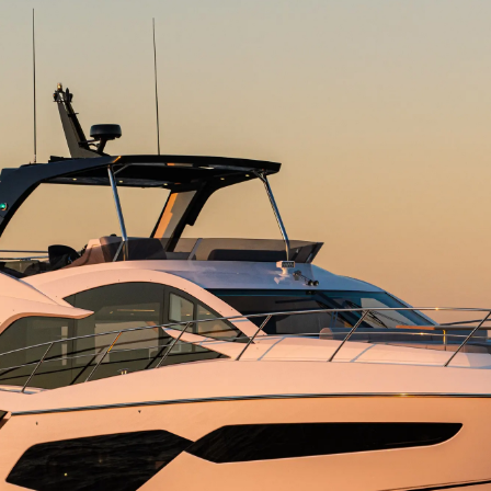
Aspetti Legali
L'azien
POLICY SULLA PRIVACY
Brokera
MODERN SLAVERY
Charter
STATEMENT
News
TERMINI E CONDIZIONI
Eventi
COOKIE POLICY
Innovazi
RECLUTAMENTO
L'aziend
Il Team