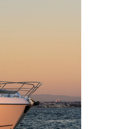
da
ge
one
a