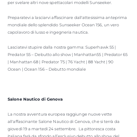
per svelare altri nove spettacolari modelli Sunseeker.
Preparatevi a lasciarvi affascinare dall'attesissima anteprima
mondiale dello splendido Sunseeker Ocean 156, un vero
capolavoro di lusso e ingegneria nautica.
Lasciatevi stupire dalla nostra gamma: Superhawk 55 |
Predator 55 – Debutto allo show | Manhattan55 | Predator 65
| Manhattan 68 | Predator 75 | 76 Yacht | 88 Yacht | 90
Ocean | Ocean 156 – Debutto mondiale
Salone Nautico di Genova
La nostra avventura europea raggiunge nuove vette
all'affascinante Salone Nautico di Genova, che si terrà da
giovedì 19 a martedì 24 settembre. La pittoresca costa
italiana farà da sfondo all’esclusivo debutto allo show del