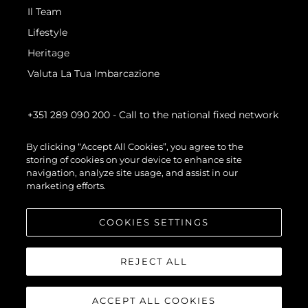
Il Team
Lifestyle
Heritage
Valuta La Tua Imbarcazione
+351 289 090 200
- Call to the national fixed network
By clicking “Accept All Cookies”, you agree to the
storing of cookies on your device to enhance site
navigation, analyze site usage, and assist in our
marketing efforts.
COOKIES SETTINGS
REJECT ALL
ACCEPT ALL COOKIES
© 2026 Sunseeker London Group.Tutti i diritti riservati.