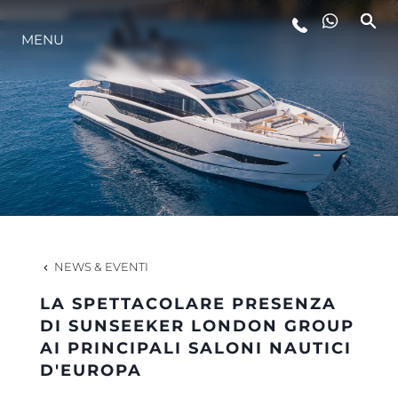
LIFESTYLE
MENU
INNOVAZIONE
L'AZIENDA
IL TEAM
NEWS & EVENTI
HERITAGE
LA SPETTACOLARE PRESENZA
DI SUNSEEKER LONDON GROUP
AI PRINCIPALI SALONI NAUTICI
ALGARVE ADVENTURES
D'EUROPA