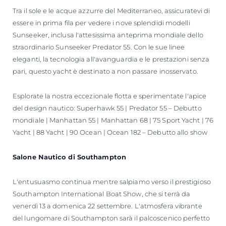
Tra il sole e le acque azzurre del Mediterraneo, assicuratevi di
essere in prima fila per vedere i nove splendidi modelli
Sunseeker, inclusa l'attesissima anteprima mondiale dello
straordinario Sunseeker Predator 55. Con le sue linee
eleganti, la tecnologia all'avanguardia e le prestazioni senza
pari, questo yacht è destinato a non passare inosservato.
Esplorate la nostra eccezionale flotta e sperimentate l'apice
del design nautico: Superhawk 55 | Predator 55 – Debutto
mondiale | Manhattan 55 | Manhattan 68 | 75 Sport Yacht | 76
Yacht | 88 Yacht | 90 Ocean | Ocean 182 – Debutto allo show
Salone Nautico di Southampton
L'entusuasmo continua mentre salpiamo verso il prestigioso
Southampton International Boat Show, che si terrà da
venerdì 13 a domenica 22 settembre. L'atmosfera vibrante
del lungomare di Southampton sarà il palcoscenico perfetto