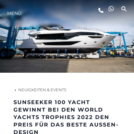
LIFESTYLE
MENÜ
INNOVATION
DIE FIRMA
DAS TEAM
NEUIGKEITEN & EVENTS
GESCHICHTE
SUNSEEKER 100 YACHT
GEWINNT BEI DEN WORLD
YACHTS TROPHIES 2022 DEN
ALGARVE ADVENTURES
PREIS FÜR DAS BESTE AUSSEN-
DESIGN