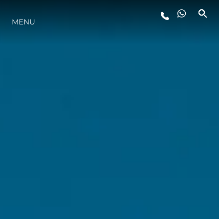
STYL ŻYCIA
MENU
INNOWACJA
PRZEDSIĘBIORSTWO
ZESPÓŁ
TRADYCJA
ALGARVE ADVENTURES