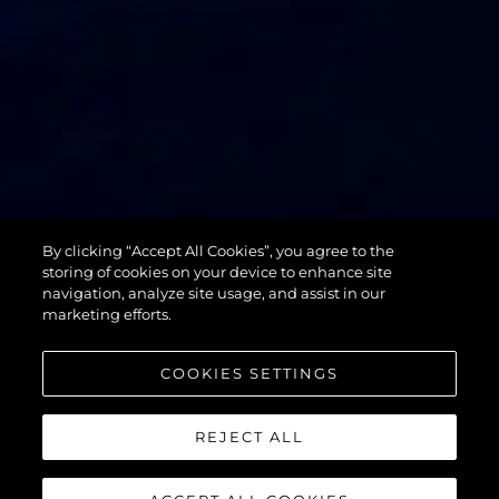
74 SPORT
By clicking “Accept All Cookies”, you agree to the
YACHT XPS
storing of cookies on your device to enhance site
navigation, analyze site usage, and assist in our
marketing efforts.
COOKIES SETTINGS
REJECT ALL