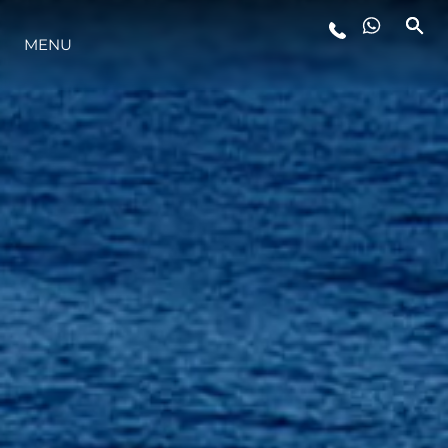
STYL ŻYCIA
MENU
INNOWACJA
PRZEDSIĘBIORSTWO
ZESPÓŁ
TRADYCJA
ALGARVE ADVENTURES