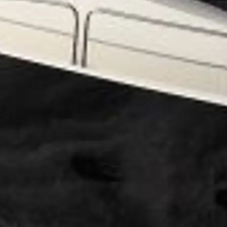
T
iębiorstwo
rokerskie
ści
nia
a
biorstwo