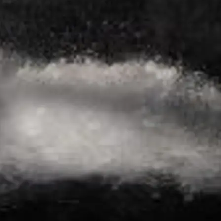
a
woją Łódź