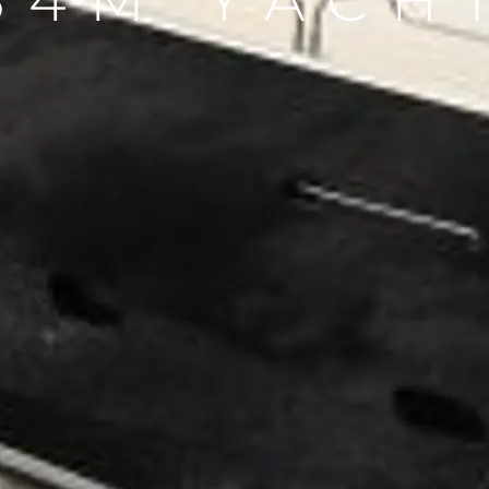
34M YACH
Kwestie Prawne
Przeds
POLITYKA PRYWATNOŚCI
Usługi B
OŚWIADCZENIE W
Czarter
SPRAWIE
 Cookie
Aktualno
WSPÓŁCZESNEGO
NIEWOLNICTWA
Wydarze
WARUNKI
Innowacj
POLITYKA DOTYCZĄCA
Przedsię
PLIKÓW COOKIE
Zespół