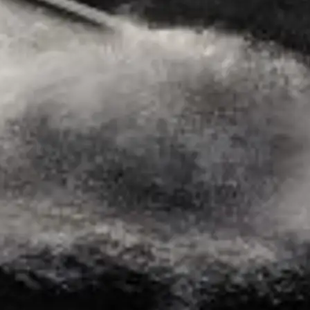
REKRUTACJA
Styl Życi
Tradycja
Wyceń S