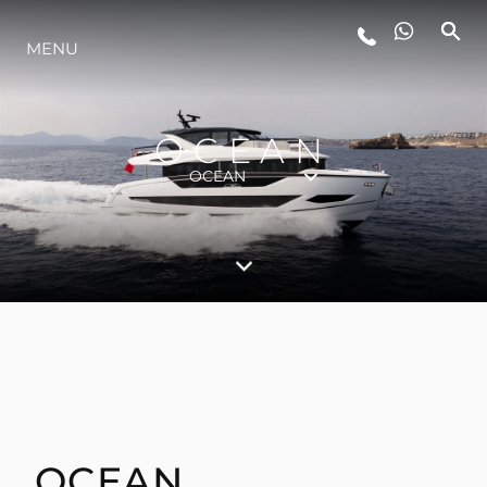
STYL ŻYCIA
MENU
INNOWACJA
OCEAN
OCEAN
PRZEDSIĘBIORSTWO
ZESPÓŁ
TRADYCJA
ALGARVE ADVENTURES
OCEAN