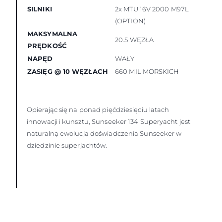
SILNIKI
2x MTU 16V 2000 M97L
(OPTION)
MAKSYMALNA
20.5 WĘZŁA
PRĘDKOŚĆ
NAPĘD
WAŁY
ZASIĘG @ 10 WĘZŁACH
660 MIL MORSKICH
Opierając się na ponad pięćdziesięciu latach
innowacji i kunsztu, Sunseeker 134 Superyacht jest
naturalną ewolucją doświadczenia Sunseeker w
dziedzinie superjachtów.