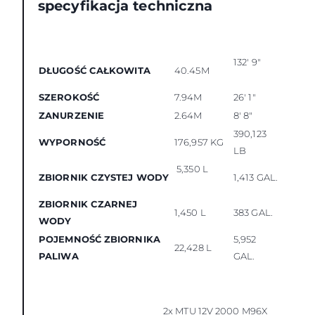
specyfikacja techniczna
132' 9"
DŁUGOŚĆ CAŁKOWITA
40.45M
SZEROKOŚĆ
7.94M
26' 1"
ZANURZENIE
2.64M
8' 8"
390,123
WYPORNOŚĆ
176,957 KG
LB
5,350 L
ZBIORNIK CZYSTEJ WODY
1,413 GAL.
ZBIORNIK CZARNEJ
1,450 L
383 GAL.
WODY
POJEMNOŚĆ ZBIORNIKA
5,952
22,428 L
PALIWA
GAL.
2x MTU 12V 2000 M96X