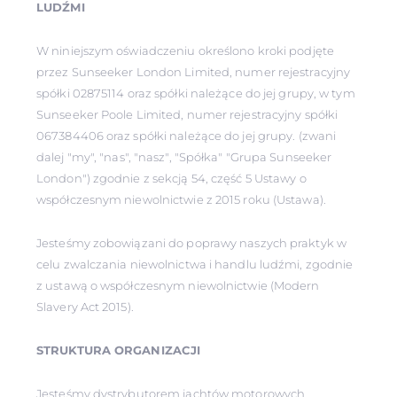
LUDŹMI
W niniejszym oświadczeniu określono kroki podjęte
przez Sunseeker London Limited, numer rejestracyjny
spółki 02875114 oraz spółki należące do jej grupy, w tym
Sunseeker Poole Limited, numer rejestracyjny spółki
067384406 oraz spółki należące do jej grupy. (zwani
dalej "my", "nas", "nasz", "Spółka" "Grupa Sunseeker
London") zgodnie z sekcją 54, część 5 Ustawy o
współczesnym niewolnictwie z 2015 roku (Ustawa).
Jesteśmy zobowiązani do poprawy naszych praktyk w
celu zwalczania niewolnictwa i handlu ludźmi, zgodnie
z ustawą o współczesnym niewolnictwie (Modern
Slavery Act 2015).
STRUKTURA ORGANIZACJI
Jesteśmy dystrybutorem jachtów motorowych