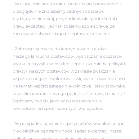
• W ciągu minionego roku i podczas przeprowadzenia
przeglądu nie znaleźliśmy żadnych obszarów
budzących niepokój, przypadków niezgodności lub
braku akceptacji, jednak zdajemy sobie sprawę, że
musimy w dalszym ciągu przeprowadzać ocenę.
• Zobowiązujemy się do kontynuowania audytu
naszego łańcucha dostawców, wyznaczania obszarów
wysokiego ryzyka w celu lepszego zrozumienia polityki i
praktyk naszych dostawców w zakresie zwalczania
współczesnego niewolnictwa, zwiększania świadomości
na temat współczesnego niewolnictwa i praw człowieka
oraz afirmowania naszego podejścia "zerowej tolerancji".
Będziemy nadal ujawniać nasze ustalenia w
oświadczeniach publikowanych w przyszłości.
• W przypadku ujawnienia przypadków współczesnego
niewolnictwa będziemy nadal żądać akceptacji naszej
polityki przeciwdziałania niewolnictwu i usuwać