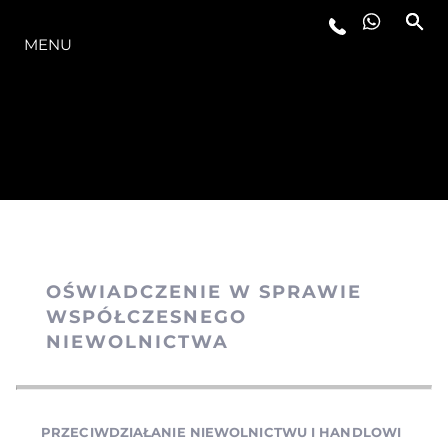
OFERTA
MENU
OŚWIADCZENIE W SPRAWIE
WSPÓŁCZESNEGO
NIEWOLNICTWA
PRZECIWDZIAŁANIE NIEWOLNICTWU I HANDLOWI