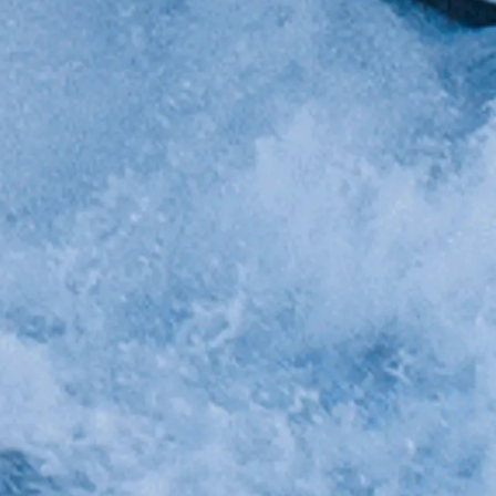
iębiorstwo
rokerskie
ści
nia
a
biorstwo