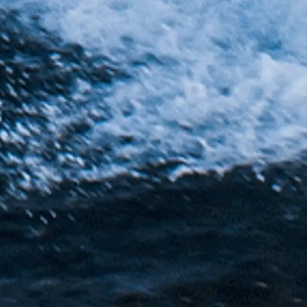
a
woją Łódź