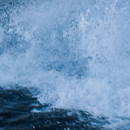
Kwestie Prawne
Przeds
POLITYKA PRYWATNOŚCI
Usługi B
OŚWIADCZENIE W
Czarter
SPRAWIE
 Cookie
Aktualno
WSPÓŁCZESNEGO
NIEWOLNICTWA
Wydarze
WARUNKI
Innowacj
POLITYKA DOTYCZĄCA
Przedsię
PLIKÓW COOKIE
Zespół