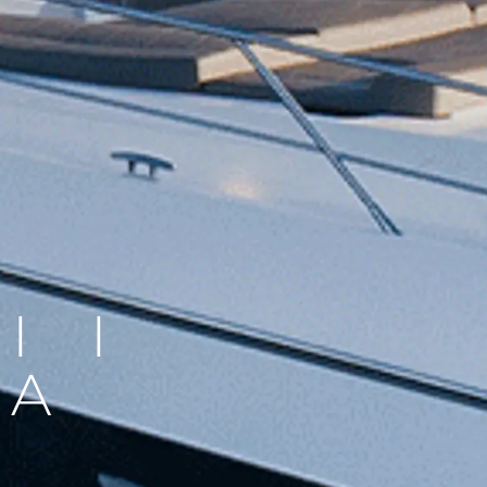
I I
IA