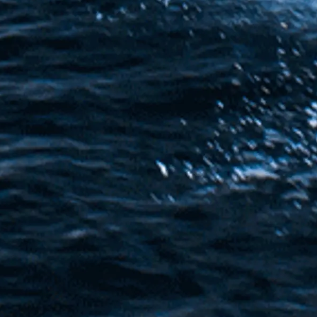
REKRUTACJA
Styl Życi
Tradycja
Wyceń S