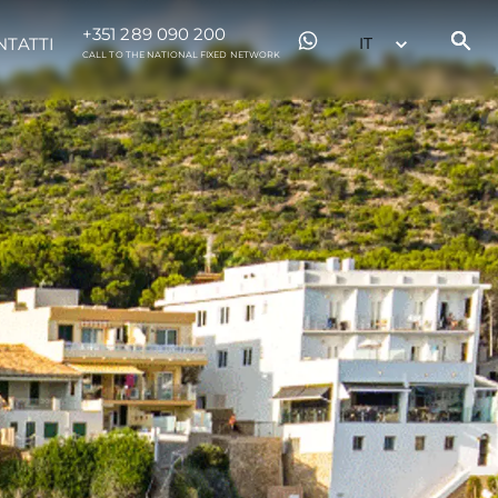
+351 289 090 200
NTATTI
CALL TO THE NATIONAL FIXED NETWORK
da
ge
one