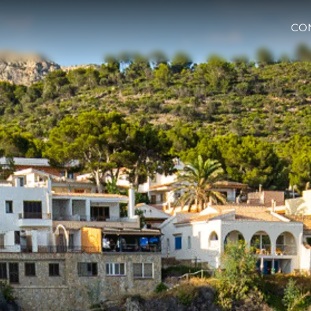
CO
Aspetti Legali
L'azien
POLICY SULLA PRIVACY
Brokera
MODERN SLAVERY
Charter
STATEMENT
News
TERMINI E CONDIZIONI
Eventi
COOKIE POLICY
Innovazi