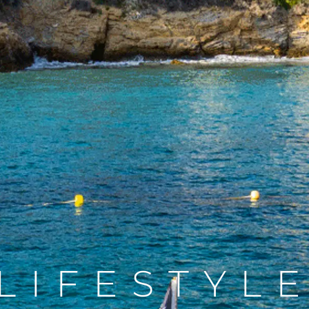
RECLUTAMENTO
L'aziend
Il Team
Lifestyle
Heritage
Valuta L
LIFESTYL