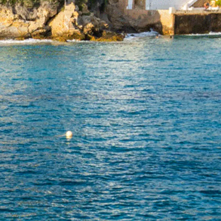
a
a Tua Imbarcazione
E