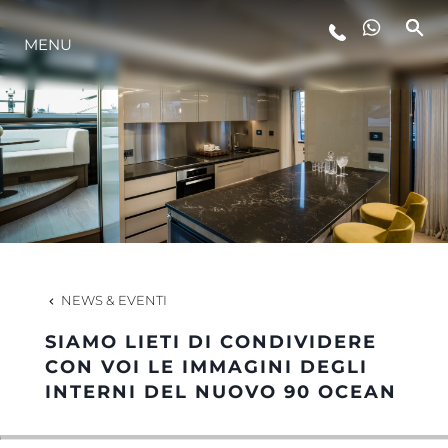
LIFESTYLE
MENU
INNOVAZIONE
L'AZIENDA
IL TEAM
NEWS & EVENTI
HERITAGE
SIAMO LIETI DI CONDIVIDERE
CON VOI LE IMMAGINI DEGLI
INTERNI DEL NUOVO 90 OCEAN
ALGARVE ADVENTURES