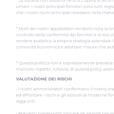
* La società non sosterrà nè si occuperà di alcu
umani. I nostri principali fornitori sono tutti r
che i nostri rischi principali risiedano n
* Molti dei nostri appalatatori rendono nota la l
controllo della conformità dei fornitori e la loro 
rendere pubblica la propria strategia aziendale
comunità economica e adottare
* Questa politica non è espressamente prevista 
mancato rispetto, tuttavia, di questa policy azie
VALUTAZIONE DEI RISCHI
• I nostri amministratori confermano il nostro i
ed affrontare i rischi e gli episodi di moderne 
raggiunti.
• Abbiamo predisposto procedure interne per le f