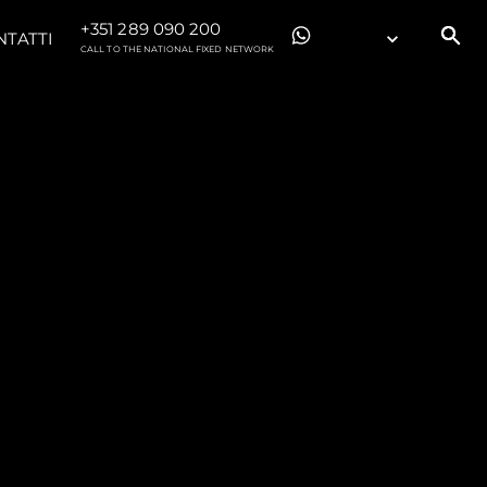
+351 289 090 200
NTATTI
CALL TO THE NATIONAL FIXED NETWORK