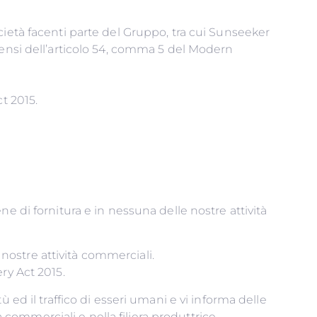
cietà facenti parte del Gruppo, tra cui Sunseeker
sensi dell’articolo 54, comma 5 del Modern
t 2015.
e di fornitura e in nessuna delle nostre attività
e nostre attività commerciali.
ry Act 2015.
itù ed il traffico di esseri umani e vi informa delle
à commerciali e nella filiera produttrice.