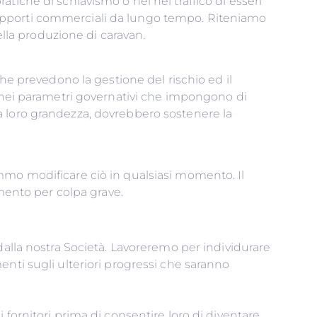
tiche di schiavismo o nel nel traffico di esseri
mo rapporti commerciali da lungo tempo. Riteniamo
 costruzioni e nella produzione di caravan.
che prevedono la gestione del rischio ed il
rono nei parametri governativi che impongono di
a loro grandezza, dovrebbero sostenere la
e moderne forme di schiavitù.
mmo modificare ciò in qualsiasi momento. Il
amento per colpa grave.
dalla nostra Società. Lavoreremo per individurare
nti sugli ulteriori progressi che saranno
fornitori prima di consentire loro di diventare