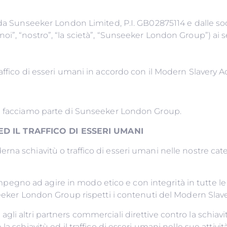
 da Sunseeker London Limited, P.I. GB02875114 e dalle so
i”, “nostro”, “la scietà”, “Sunseeker London Group”) ai 
ffico di esseri umani in accordo con il Modern Slavery Ac
 e facciamo parte di Sunseeker London Group.
’ ED IL TRAFFICO DI ESSERI UMANI
a schiavitù o traffico di esseri umani nelle nostre caten
o impegno ad agire in modo etico e con integrità in tutte l
seeker London Group rispetti i contenuti del Modern Slave
 e agli altri partners commerciali direttive contro la schiav
 schiavitù ed il traffico di esseri umani nelle sue attivit