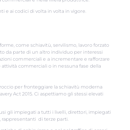
lamenti e ai codici di volta in volta in vigore.
forme, come schiavitù, servilismo, lavoro forzato
o da parte di un altro individuo per interessi
lazioni commerciali e a incrementare e rafforzare
 attività commerciali o in nessuna fase della
proccio per fronteggiare la schiavitù moderna
very Act 2015. Ci aspettiamo gli stessi elevati
tner d'affari.
 gli impiegati a tutti i livelli, direttori, impiegati
sterni, rappresentanti di terze parti.