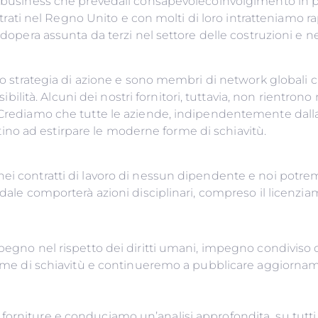
n business che prevedail consapevolecoinvolgimento in pra
egistrati nel Regno Unito e con molti di loro intrattenia
ella manodopera assunta da terzi nel settore delle
oro strategia di azione e sono membri di network globali 
visibilità. Alcuni dei nostri fornitori, tuttavia, non rient
. Crediamo che tutte le aziende, indipendentemente dall
 misure che aiutino ad estirpare l
nei contratti di lavoro di nessun dipendente e noi potre
ndale comporterà azioni disciplinari, compreso il licenzi
mpegno nel rispetto dei diritti umani, impegno condiviso 
forme di schiavitù e continueremo a pubblicare aggiorname
orniture e conduciamo un’analisi approfondita su tutti i 