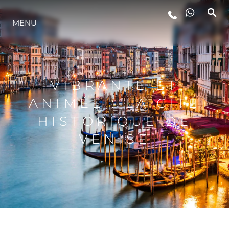
STYLE DE VIE
MENU
L'INNOVATION
VIBRANTE ET
LA SOCIÉTÉ
ANIMÉE : LA CITÉ
HISTORIQUE DE
NOTRE ÉQUIPE
VENISE
NOTRE HÉRITAGE
ALGARVE ADVENTURES