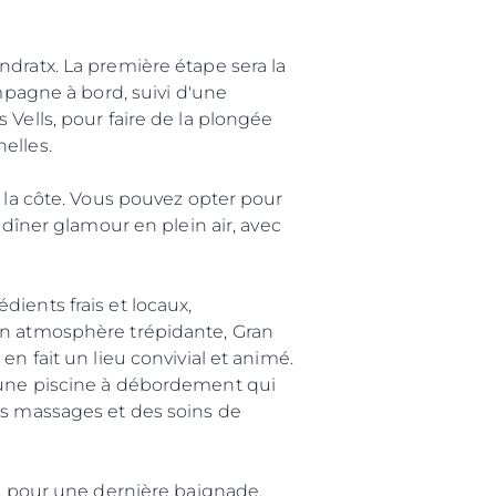
ndratx. La première étape sera la
ampagne à bord, suivi d'une
 Vells, pour faire de la plongée
elles.
e la côte. Vous pouvez opter pour
 dîner glamour en plein air, avec
été
age
ients frais et locaux,
- Location
son atmosphère trépidante, Gran
n fait un lieu convivial et animé.
s
d'une piscine à débordement qui
nts
es massages et des soins de
tion
té
es pour une dernière baignade,
uipe