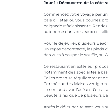
Jour 1 : Découverte de la côte
Commencez votre voyage par une cr
baie d'Illetas, où vous pourrez p
baignade rafraîchissante. Rendez-
autonome dans des eaux cristalli
Pour le déjeuner, plusieurs Beach
un repas décontracté, les pieds da
des vues à couper le souffle, au G
Information
Plan Du Site
Ce restaurant en extérieur propos
Contact
notamment des spécialités à base
Folies organise régulièrement des 
Préférences De Coo
Perché sur des falaises vertigin
se confond avec l'océan, d'un ac
beauté, ainsi que de plusieurs bar
Après le déjeuner, relaxez-vous s