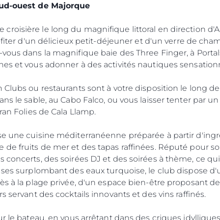
 sud-ouest de Majorque
oisière le long du magnifique littoral en direction d'A
rofiter d'un délicieux petit-déjeuner et d'un verre de ch
vous dans la magnifique baie des Three Finger, à Portals
nes et vous adonner à des activités nautiques sensationn
 Clubs ou restaurants sont à votre disposition le long d
ns le sable, au Cabo Falco, ou vous laisser tenter par un
ran Folies de Cala Llamp.
Droits Juridiques
La Soci
POLITIQUE DE
Le Court
e une cuisine méditerranéenne préparée à partir d'ingréd
CONFIDENTIALITÉ
Charter 
 de fruits de mer et des tapas raffinées. Réputé pour 
LA CHARTE SUR
concerts, des soirées DJ et des soirées à thème, ce qui e
kies
Nouvelle
L'ESCLAVAGE MODERNE
euses surplombant des eaux turquoise, le club dispose 
Événeme
TERMES ET CONDITIONS
cès à la plage privée, d'un espace bien-être proposant d
L'innova
POLITIQUE DE COOKIES
s servant des cocktails innovants et des vins raffinés.
La Socié
RECRUTEMENT
ur le bateau, en vous arrêtant dans des criques idylliqu
Notre Éq