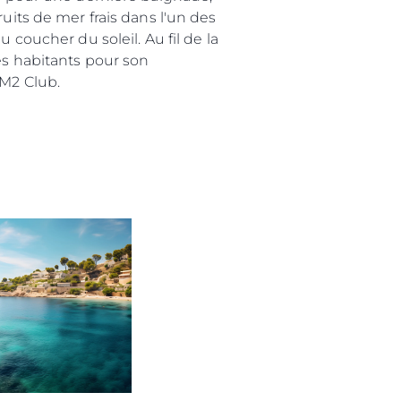
uits de mer frais dans l'un des
 Vie
 coucher du soleil. Au fil de la
ritage
es habitants pour son
Votre Bateau
 M2 Club.