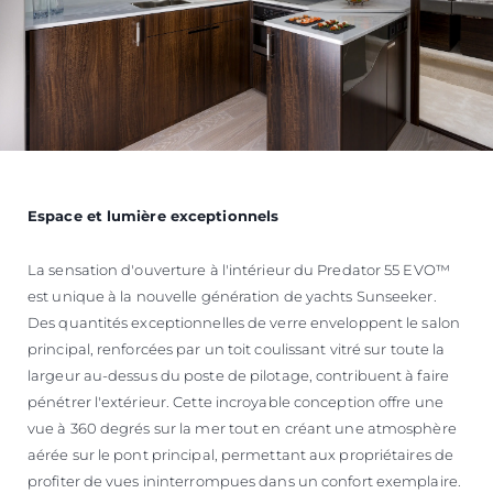
Espace et lumière exceptionnels
La sensation d'ouverture à l'intérieur du Predator 55 EVO™
est unique à la nouvelle génération de yachts Sunseeker.
Des quantités exceptionnelles de verre enveloppent le salon
principal, renforcées par un toit coulissant vitré sur toute la
largeur au-dessus du poste de pilotage, contribuent à faire
pénétrer l'extérieur. Cette incroyable conception offre une
vue à 360 degrés sur la mer tout en créant une atmosphère
aérée sur le pont principal, permettant aux propriétaires de
profiter de vues ininterrompues dans un confort exemplaire.