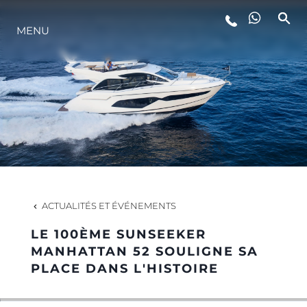
STYLE DE VIE
MENU
L'INNOVATION
LA SOCIÉTÉ
NOTRE ÉQUIPE
ACTUALITÉS ET ÉVÉNEMENTS
NOTRE HÉRITAGE
LE 100ÈME SUNSEEKER
MANHATTAN 52 SOULIGNE SA
PLACE DANS L'HISTOIRE
ALGARVE ADVENTURES