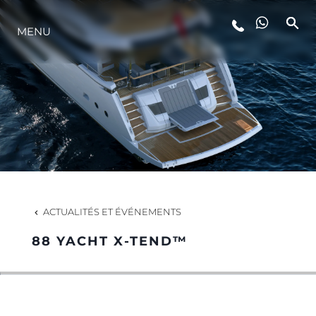
STYLE DE VIE
MENU
L'INNOVATION
LA SOCIÉTÉ
NOTRE ÉQUIPE
ACTUALITÉS ET ÉVÉNEMENTS
NOTRE HÉRITAGE
88 YACHT X-TEND™
ALGARVE ADVENTURES