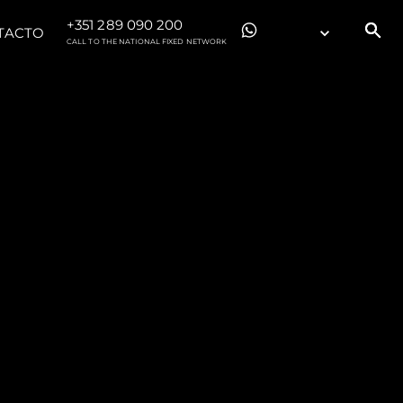
+351 289 090 200
TACTO
CALL TO THE NATIONAL FIXED NETWORK