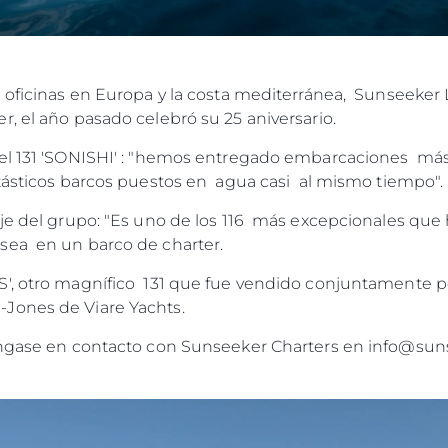
1 oficinas en Europa y la costa mediterránea, Sunseeke
, el año pasado celebró su 25 aniversario.
del 131 'SONISHI' : "hemos entregado embarcaciones más
ntásticos barcos puestos en agua casi al mismo tiempo".
aje del grupo: "Es uno de los 116 más excepcionales qu
sea en un barco de charter.
S', otro magnífico 131 que fue vendido conjuntamente 
Jones de Viare Yachts.
óngase en contacto con Sunseeker Charters en info@su