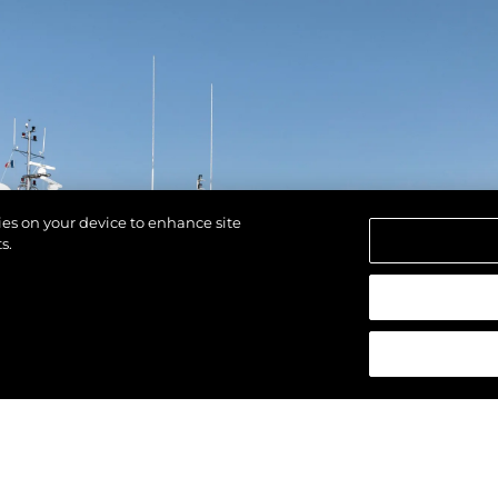
kies on your device to enhance site
s.
los derechos.