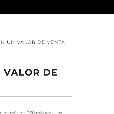
es Somos?
ON UN VALOR DE VENTA
ge
N VALOR DE
ón
s Somos?
o
 Vida
r de más de £ 50 millones. Los
u Embarcación