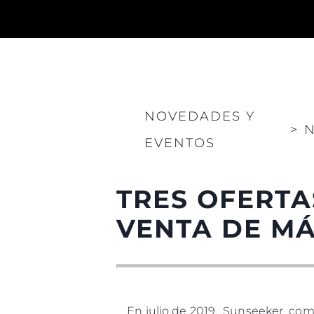
Información
NOVEDADES Y
Mapa
>
N
EVENTOS
Contacto
Preferencias De Co
TRES OFERTA
VENTA DE MÁ
En julio de 2019, Sunseeker comp