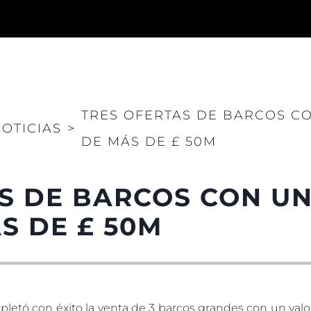
Legal
¿Quién
TRES OFERTAS DE BARCOS C
POLÍTICA DE PRIVACIDAD
Brokera
OTICIAS
>
DE MÁS DE £ 50M
DECLARACIÓN EN CONTRA
Charter
DE LA ESCLAVITUD
okies
Noticias
MODERNA
Eventos
TERMINOS Y CONDICIONES
S DE BARCOS CON U
Innovaci
POLÍTICA DE COOKIES
S DE £ 50M
¿Quiéne
OFERTAS DE TRABAJO
El Equip
Estilo De
Historia
letó con éxito la venta de 3 barcos grandes con un valo
Valore S