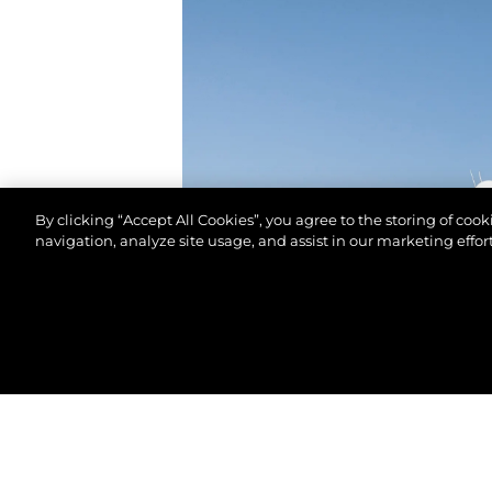
By clicking “Accept All Cookies”, you agree to the storing of coo
navigation, analyze site usage, and assist in our marketing effort
© 2026 Sunseeker London Group.Reservados todos 