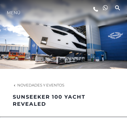
ESTILO DE VIDA
MENÚ
INNOVACIÓN
¿QUIÉNES SOMOS?
EL EQUIPO
NOVEDADES Y EVENTOS
HISTORIA
SUNSEEKER 100 YACHT
REVEALED
ALGARVE ADVENTURES