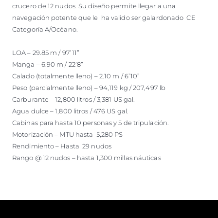
crucero de 12 nudos. Su diseño permite llegar a una
navegación potente que le ha valido ser galardonado CE
Categoría A/Océano.
LOA – 29.85 m / 97’11”
Manga – 6.90 m / 22’8”
Calado (totalmente lleno) – 2.10 m / 6’10”
Peso (parcialmente lleno) – 94,119 kg / 207,497 lb
Carburante – 12,800 litros / 3,381 US gal.
Agua dulce – 1,800 litros / 476 US gal.
Cabinas para hasta 10 personas y 5 de tripulación.
Motorización – MTU hasta 5,280 PS
Rendimiento – Hasta 29 nudos
Rango @ 12 nudos – hasta 1,300 millas náuticas