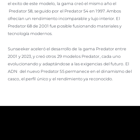
el exito de este modelo, la gama creó el mismo año el
Predator 58, seguido por el Predator 54 en 1997. Ambos
ofrecían un rendimiento incomparable y lujo interior. El
Predator 68 de 2001 fue posible fusionando materiales y
tecnología modernos.
Sunseeker aceleró el desarrollo de la gama Predator entre
2001 y 2023, y creó otros 29 modelos Predator, cada uno
evolucionando y adaptándose a las exigencias del futuro. El
ADN del nuevo Predator 55 permanece en el dinamismo del
casco, el perfil único y el rendimiento ya reconocido.