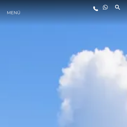
ESTILO DE VIDA
MENÚ
INNOVACIÓN
¿QUIÉNES SOMOS?
EL EQUIPO
HISTORIA
ALGARVE ADVENTURES