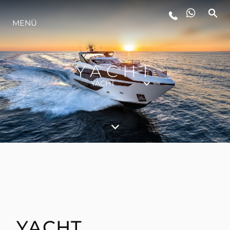
LIFESTYLE
MENÜ
INNOVATION
YACHT
YACHT
DIE FIRMA
DAS TEAM
GESCHICHTE
ALGARVE ADVENTURES
YACHT