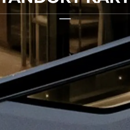
Rechtliches
Die Fi
DATENSCHUTZRICHTLINIE
Brokera
ERKLÄRUNG ZUR
Bootscha
MODERNEN SKLAVEREI
Neuigkei
ALLGEMEINE
Veransta
GESCHÄFTSBEDINGUNGEN
Innovati
COOKIE POLITIK
Die Firm
RECRUITING
Das Tea