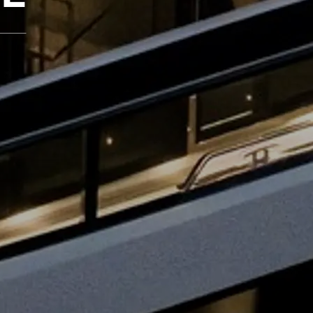
rma
ge
rter
ten
ltungen
on
a
m