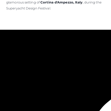
glamorous setting of
Cortina d'Ampezzo, Italy
, during the
Superyacht Design Festival.