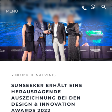
LIFESTYLE
MENÜ
INNOVATION
DIE FIRMA
DAS TEAM
NEUIGKEITEN & EVENTS
GESCHICHTE
SUNSEEKER ERHÄLT EINE
HERAUSRAGENDE
AUSZEICHNUNG BEI DEN
ALGARVE ADVENTURES
DESIGN & INNOVATION
AWARDS 2022