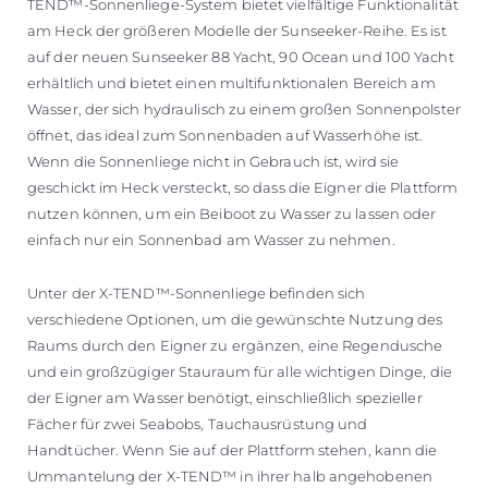
TEND™-Sonnenliege-System bietet vielfältige Funktionalität
am Heck der größeren Modelle der Sunseeker-Reihe. Es ist
auf der neuen Sunseeker 88 Yacht, 90 Ocean und 100 Yacht
erhältlich und bietet einen multifunktionalen Bereich am
Wasser, der sich hydraulisch zu einem großen Sonnenpolster
öffnet, das ideal zum Sonnenbaden auf Wasserhöhe ist.
Wenn die Sonnenliege nicht in Gebrauch ist, wird sie
geschickt im Heck versteckt, so dass die Eigner die Plattform
nutzen können, um ein Beiboot zu Wasser zu lassen oder
einfach nur ein Sonnenbad am Wasser zu nehmen.
Unter der X-TEND™-Sonnenliege befinden sich
verschiedene Optionen, um die gewünschte Nutzung des
Raums durch den Eigner zu ergänzen, eine Regendusche
und ein großzügiger Stauraum für alle wichtigen Dinge, die
der Eigner am Wasser benötigt, einschließlich spezieller
Fächer für zwei Seabobs, Tauchausrüstung und
Handtücher. Wenn Sie auf der Plattform stehen, kann die
Ummantelung der X-TEND™ in ihrer halb angehobenen