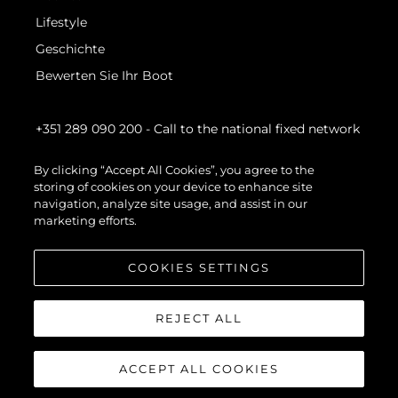
Lifestyle
Geschichte
Bewerten Sie Ihr Boot
+351 289 090 200
- Call to the national fixed network
By clicking “Accept All Cookies”, you agree to the
storing of cookies on your device to enhance site
navigation, analyze site usage, and assist in our
marketing efforts.
COOKIES SETTINGS
REJECT ALL
ACCEPT ALL COOKIES
© 2026 Sunseeker London Group.Alle Rechte vorbehalten.