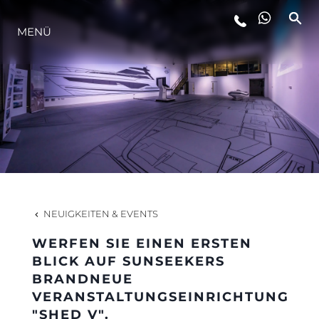
LIFESTYLE
MENÜ
INNOVATION
DIE FIRMA
DAS TEAM
NEUIGKEITEN & EVENTS
GESCHICHTE
WERFEN SIE EINEN ERSTEN
BLICK AUF SUNSEEKERS
BRANDNEUE
ALGARVE ADVENTURES
VERANSTALTUNGSEINRICHTUNG
"SHED V".