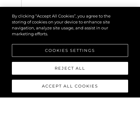
SUNSEEKER EXHIBIT
AT THE 2024 BRITISH
By clicking “Accept All Cookies”, you agree to the
MOTOR YACHT SHOW
storing of cookies on your device to enhance site
WITH A SUPERB LINE-
navigation, analyze site usage, and assist in our
UP OF LUXURY
marketing efforts.
YACHTS
COOKIES SETTINGS
MEHR ANSEHEN
REJECT ALL
ACCEPT ALL COOKIES
EVENTS
SUNSEEKER DISPLAY