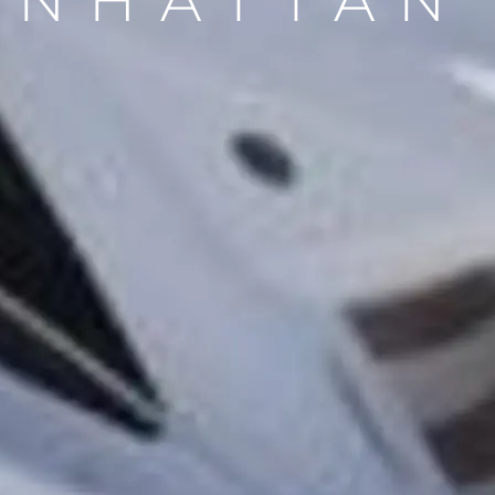
NHATTAN
Правни Pазпоредби
Компа
PRIVACY POLICY
Употре
MODERN SLAVERY
Чартър
STATEMENT
а
Новини
TERMS & CONDITIONS
Събити
COOKIE POLICY
Иновац
RECRUITMENT
Компан
Екипът