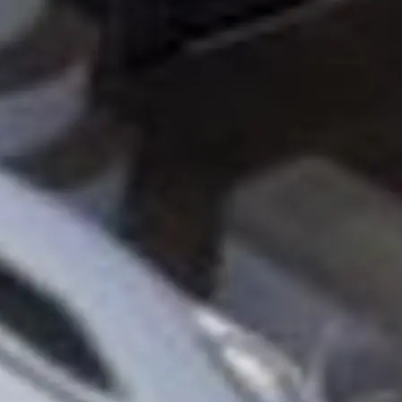
айл
ство
е Вашата Яхта