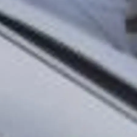
Лайфст
Наслед
Оценет