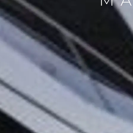
MA
Информация
Карта На Сайта
Контакти
Предпочитания З
Бисквитки