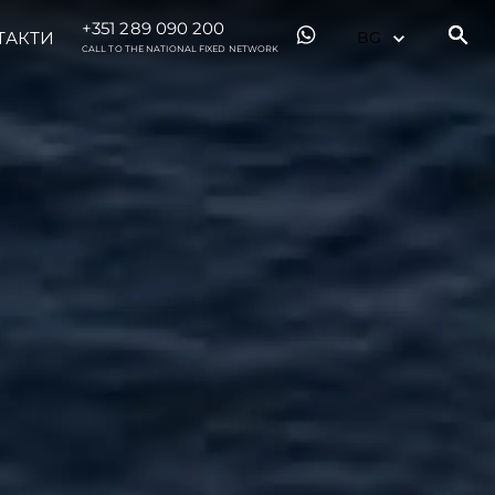
+351 289 090 200
ТАКТИ
CALL TO THE NATIONAL FIXED NETWORK