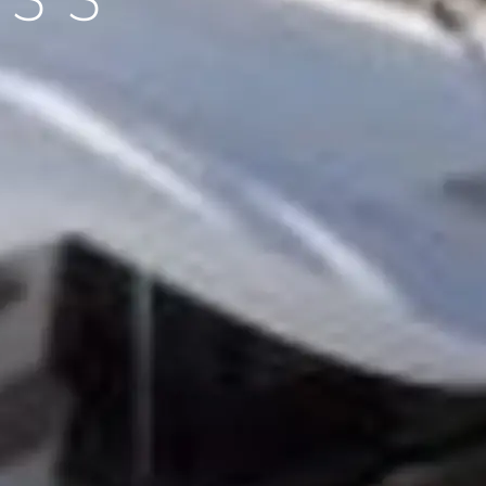
 55
нията
бявани Яхти
я
ия
ията