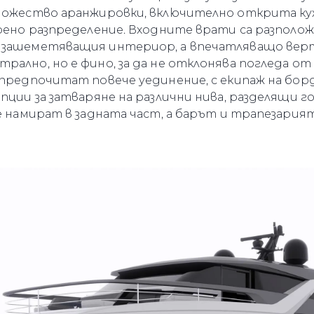
множество аранжировки, включително открита ку
Лайфст
орено разпределение. Входните врати са разполож
Наслед
 зашеметяващия интериор, а впечатляващо верт
Оценет
рално, но е фино, за да не отклонява погледа 
 предпочитат повече уединение, с екипаж на бор
пции за затваряне на различни нива, разделящи г
се намират в задната част, а барът и трапезария