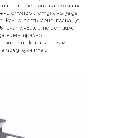
хня и трапезария на кърмата
айл
ени отляво и отдясно, за да
ство
икално, остъклено, плаващо
е Вашата Яхта
от впечатляващите детайли.
да, е централно
остите и екипажа. Голям
та пред кухнята и