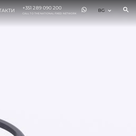
+351 289 090 200
ТАКТИ
CALL TO THE NATIONAL FIXED NETWORK