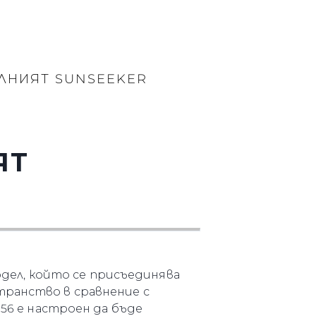
ЛНИЯТ SUNSEEKER
ЯТ
модел, който се присъединява
транство в сравнение с
156 е настроен да бъде