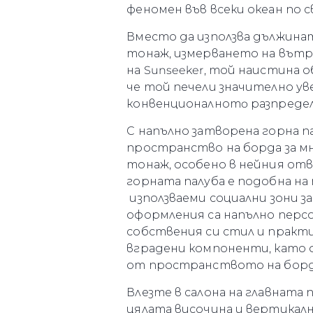
феномен във всеки океан по с
Вместо да използва дължината
тонаж, измерването на вътре
на Sunseeker, той наистина о
че той печели значително ув
конвенционалнотo разпределе
С напълно затворена горна па
пространство на борда за м
Информация
тонаж, особено в нейния отв
горната палуба е подобна на
Карта На Сайта
използваеми социални зони за
Контакти
оформления са напълно перс
Предпочитания З
собствения си стил и практ
Бисквитки
вградени компоненти, като ф
от пространството на борд
Влезте в салона на главната
цялата височина и вертикалн