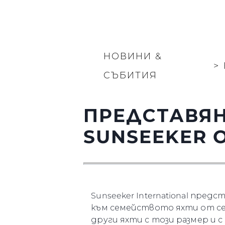
НОВИНИ &
>
СЪБИТИЯ
ПРЕДСТАВЯН
SUNSEEKER O
Sunseeker International пред
към семейството яхти от сер
други яхти с този размер и с