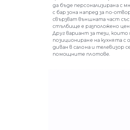
да бъде персонализирана с 
с бар зона напред за по-отв
свързват външната част със
стълбище е разположено цент
Друг вариант за тези, които
позициониране на кухнята с о
диван в салона и телевизор 
помощните плотове.