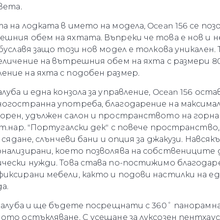
вета.
 на лодката в името на модела, Ocean 156 се поз
шния обем на яхтата. Въпреки че това е нов и н
буславя защо този нов модел е толкова уникален. 
еличение на вътрешния обем на яхта с размери 80
ние на яхта с подобен размер.
луба и една конзола за управление, Ocean 156 ос
ногостранна употреба, благодарение на максим
Правни Pазпоредби
Компа
орен, удължен салон и пространството на горна
 т.нар. "Португалски дек" с повече пространство
PRIVACY POLICY
Употре
 сядане, слънчеви бани и опция за джакузи. Нався
MODERN SLAVERY
Чартър
онализирани, което позволява на собствениците
STATEMENT
а
Новини
ически нужди. Това става по-постижимо благодар
TERMS & CONDITIONS
иксирани мебели, както и подови настилки на ед
Събити
COOKIE POLICY
а.
Иновац
RECRUITMENT
Компан
 палуба и ще бъдете посрещнати с 360˚ панорамна
ото остъкляване. С усещане за луксозен пентхау
Екипът