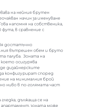
овава на нейния брутен
еочакван начин за именуване
Това напомня на собственика,
 фута, в сравнение с
тавя достатъчно
алния вътрешен обем и бруто
нията
та палуба. Зоната на
, което осигурява
бявани Яхти
къде дизайнерските
 да конфигурират според
ение на минималния брой
но ниво в по-голямата част
я
ия
ията
 гледка, дължаща се на
с апартамент, зоната може