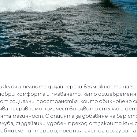
зключителните дизайнерски възможности на Sunse
добри комфорта и плаването, като същевременн
от социални пространства, които обикновено с
чва несравнимо количество извито стъкло и де
оята магичност. С опцията за добавяне на бар сто
алуба, създавайки удобен преход от закрито къ
о обмислен интериор, предназначен да осигури н