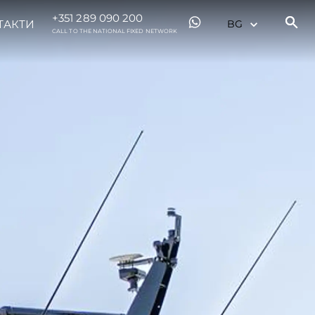
+351 289 090 200
ТАКТИ
CALL TO THE NATIONAL FIXED NETWORK