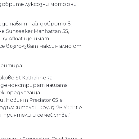
-добрите луксозни моторни
редставят най-доброто в
 Sunseeker Manhattan 55,
ury Afloat ще имат
се възползват максимално от
ментира:
нията
ове St Katharine за
бявани Яхти
ти демонстрират нашата
дж, предлагаща
 Новият Predator 65 е
ължителен круиз. 76 Yacht е
я
 приятели и семейства.“
ия
ията