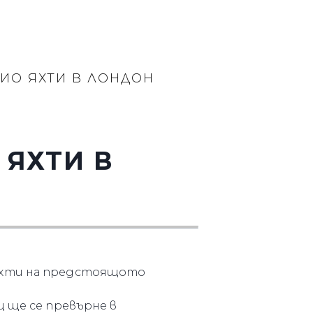
ИО ЯХТИ В ЛОНДОН
 ЯХТИ В
 яхти на предстоящото
ц ще се превърне в