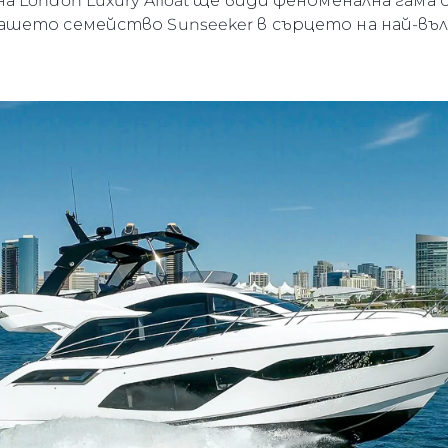
London Luxury Afloat ще види феноменална гама о
шето семейство Sunseeker в сърцето на най-вълн
Лайфст
Наслед
Оценет