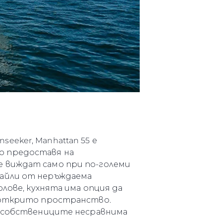
eker, Manhattan 55 е
о предоставя на
е виждат само при по-големи
тайли от неръждаема
лове, кухнята има опция да
м открито пространство.
а собствениците несравнима