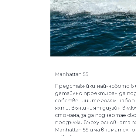
Manhattan 55
Представяйки най-новото в и
детайлно проектиран да по
собствениците голям набор 
яхти. Външният дизайн вклю
стомана, за да подчертае св
продължи върху основната п
Manhattan 55 има внимателн