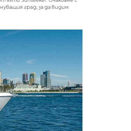
т яхти Sunseeker. Очакваме с
уващия град, за да видим
айл
ство
е Вашата Яхта