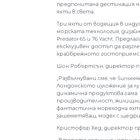
предпочитана дестинация на
яхти в света.
Три яхти от водещия в инду
морската технология, дизайн 
Predator 65 и 76 Yacht. Предл
ексклузивен достъп да разгл
крайбрежното гостоприемс
Шон Робъртсън, директор про
Информация
„Развълнувани сме, че Sunsee
Карта На Сайта
Лондонското изложение за л
Контакти
динамична продуктова гама. 
производителност, жилищни п
Предпочитания З
Бисквитки
фантастична мореходна яхта
зашеметяващ модел с щедри 
Кристофър Хед, директор про