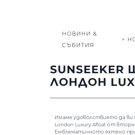
НОВИНИ &
>
Н
СЪБИТИЯ
SUNSEEKER 
ЛОНДОН LUX
Имаме удоволствието да ви
London Luxury Afloat от вторн
Емблематичното яхтено прист