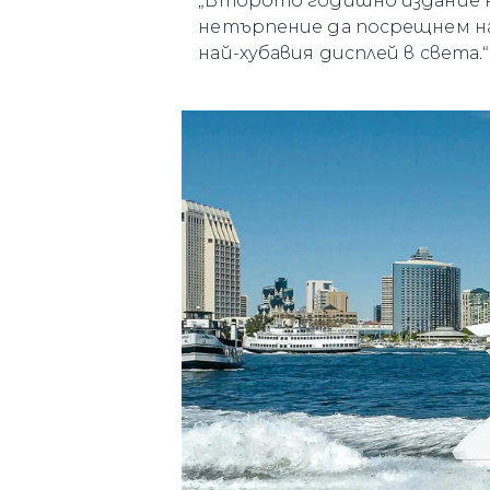
„Второто годишно издание на 
нетърпение да посрещнем на
най-хубавия дисплей в света.“