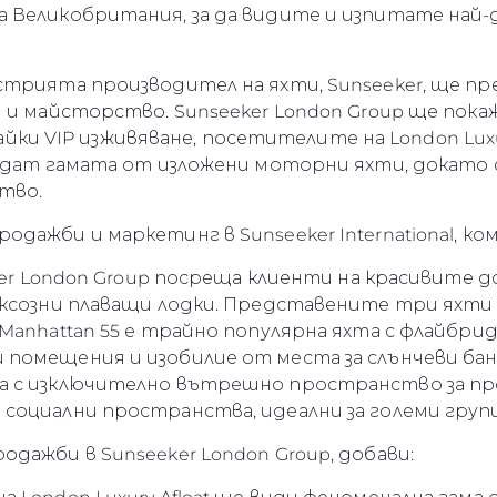
 Великобритания, за да видите и изпитате най
стрията производител на яхти, Sunseeker, ще п
и майсторство. Sunseeker London Group ще покаже
агайки VIP изживяване, посетителите на London Lux
едат гамата от изложени моторни яхти, докато 
тво.
дажби и маркетинг в Sunseeker International, ко
Правни Pазпоредби
Компа
ker London Group посреща клиенти на красивите док
PRIVACY POLICY
Употре
уксозни плаващи лодки. Представените три ях
MODERN SLAVERY
Чартър
Manhattan 55 е трайно популярна яхта с флайбри
STATEMENT
омещения и изобилие от места за слънчеви бани.
а
Новини
TERMS & CONDITIONS
 с изключително вътрешно пространство за прод
Събити
социални пространства, идеални за големи групи
COOKIE POLICY
Иновац
RECRUITMENT
дажби в Sunseeker London Group, добави:
Компан
Екипът