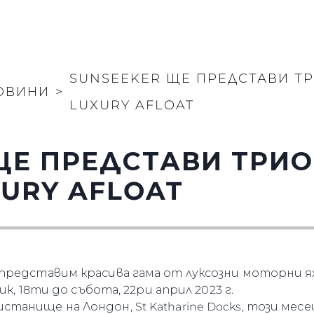
SUNSEEKER ЩЕ ПРЕДСТАВИ ТР
ОВИНИ
>
LUXURY AFLOAT
ЩЕ ПРЕДСТАВИ ТРИО
URY AFLOAT
 представим красива гама от луксозни моторни
ик, 18ти до събота, 22ри април 2023 г.
анище на Лондон, St Katharine Docks, този месе