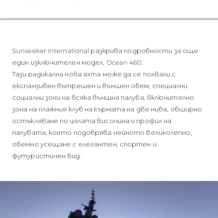
ОЦЕНЕТЕ ВАШАТА ЯХТА
Sunseeker International разкрива подробности за още
един изключителен модел, Ocean 460.
Тази радикална нова яхта може да се похвали с
експанзивен вътрешен и външен обем, специални
социални зони на всяка външна палуба, включително
зона на плажния клуб на кърмата на две нива, обширно
остъкляване по цялата височина и профил на
палубата, което подобрява нейното великолепно,
обемно усещане с елегантен, спортен и
футуристичен вид.