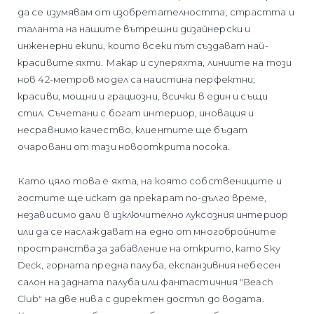
да се изумявам от изобретателността, страстта и
таланта на нашите вътрешни дизайнерски и
инженерни екипи, които всеки път създават най-
красивите яхти. Макар и суперяхта, линиите на този
нов 42-метров модел са наистина перфектни;
красиви, мощни и грациозни, всички в един и същи
стил. Съчетани с богат интериор, иновация и
несравнимо качество, клиентите ще бъдат
очаровани от тази новооткрита посока.
Като цяло това е яхта, на която собствениците и
гостите ще искат да прекарат по-дълго време,
независимо дали в изключително луксозния интериор
или да се наслаждават на едно от многобройните
пространства за забавление на открито, като Sky
Deck, горната предна палуба, експанзивния небесен
салон на задната палуба или фантастичния "Beach
Club" на две нива с директен достъп до водата.