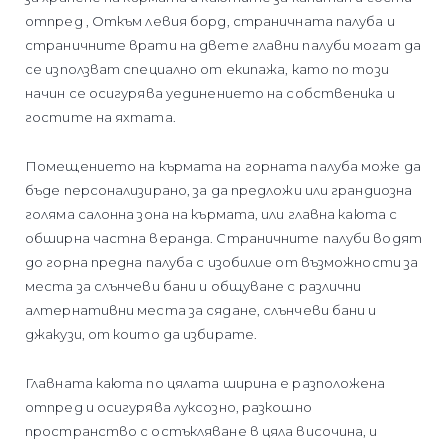
отпред , Откъм левия борд, страничната палуба и
страничните врати на двете главни палуби могат да
се използват специално от екипажа, като по този
начин се осигурява уединението на собственика и
гостите на яхтата.
Помещението на кърмата на горната палуба може да
бъде персонализирано, за да предложи или грандиозна
голяма салонна зона на кърмата, или главна каюта с
обширна частна веранда. Страничните палуби водят
до горна предна палуба с изобилие от възможности за
места за слънчеви бани и общуване с различни
алтернативни места за сядане, слънчеви бани и
джакузи, от които да избирате.
Главната каюта по цялата ширина е разположена
отпред и осигурява луксозно, разкошно
пространство с остъкляване в цяла височина, и