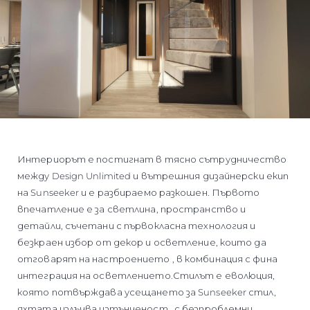
Интериорът е постигнат в тясно сътрудничество
между Design Unlimited и вътрешния дизайнерски екип
на Sunseeker и е разбираемо разкошен. Първото
впечатление е за светлина, пространство и
детайли, съчетани с първокласна технология и
безкраен избор от декор и осветление, които да
отговарят на настроението , в комбинация с фина
интеграция на осветлението.Стилът е еволюция,
която потвърждава усещането за Sunseeker стил,
яхтата излъчва изтънченост , с безпроблемни