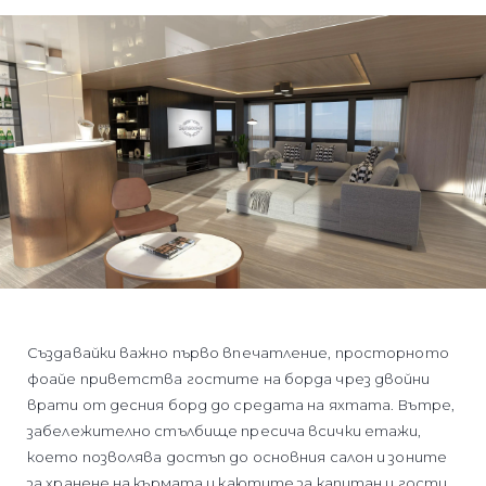
Създавайки важно първо впечатление, просторното
фоайе приветства гостите на борда чрез двойни
врати от десния борд до средата на яхтата. Вътре,
забележително стълбище пресича всички етажи,
което позволява достъп до основния салон и зоните
за хранене на кърмата и каютите за капитан и гости