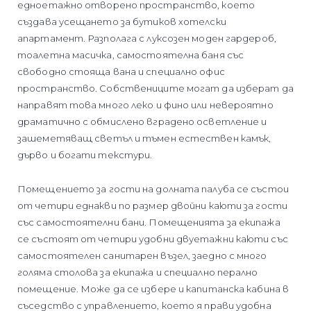
едноетажно отворено пространство, което
създава усещането за бутиков хотелски
апартамент. Разполага с луксозен моден гардероб,
тоалетна масичка, самостоятелна баня със
свободно стояща вана и специално офис
пространство. Собствениците могат да изберат да
направят това много леко и фино или невероятно
драматично с обмислено вградено осветление и
зашеметяващ светъл и тъмен естествен камък,
дърво и богати текстури.
Помещението за гости на долната палуба се състои
от четири еднакви по размер двойни каюти за гости
със самостоятелни бани. Помещенията за екипажа
се състоят от четири удобни двуетажни каюти със
самостоятелен санитарен възел, заедно с много
голяма столова за екипажа и специално перално
помещение. Може да се избере и капитанска кабина в
съседство с управлението, което я прави удобна