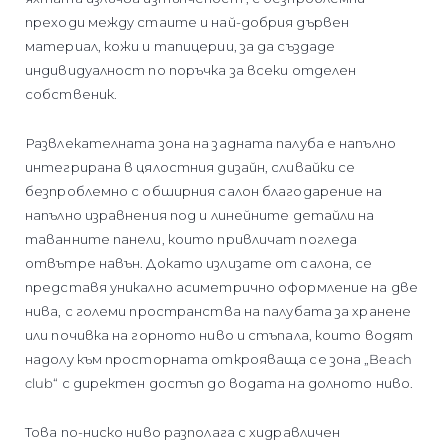
преходи между стаите и най-добрия дървен
материал, кожи и тапицерии, за да създаде
индивидуалност по поръчка за всеки отделен
собственик.
Развлекателната зона на задната палуба е напълно
интегрирана в цялостния дизайн, сливайки се
безпроблемно с обширния салон благодарение на
напълно изравнения под и линейните детайли на
таванните панели, които привличат погледа
отвътре навън. Докато излизате от салона, се
представя уникално асиметрично оформление на две
нива, с големи пространства на палубата за хранене
или почивка на горното ниво и стъпала, които водят
надолу към просторната открояваща се зона „Beach
club“ с директен достъп до водата на долното ниво.
Това по-ниско ниво разполага с хидравличен