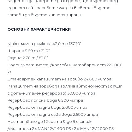
Където и да изберете да бъдете, ще бъдете сред
едни от най-красивите гледки в света. Бъдете
готови да бъдете хипнотизирани.
ОСНОВНИ ХАРАКТЕРИСТИКИ
Максимална дължина 42.0 m / 137’10”
Ширина 9.50 m / 31’0”
Газене 2.70 m / 8’10”
Водоизместимост @ половин натовареност 220,000
кг
Стандартен капацитет на гориво 24,600 литра
Капацитет на гориво за голяма автономност ( опция
с допълнителен резервоар) 30,000 литра
Резервоар прясна вода 6,500 литра
Резервоар отпадни води 2,000 литра
Резервоар отпадни сиви води 2,500 литра
Настаняване до 12 гости & до 9 екипаж
Двигатели 2 x MAN 12V 1400 PS / 2 x MAN 12V 2000 PS