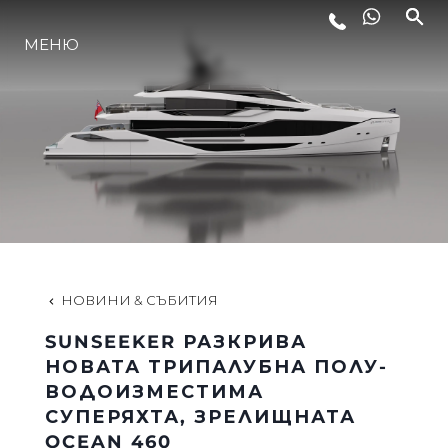
ЛАЙФСТАЙЛ
МЕНЮ
ИНОВАЦИЯ
КОМПАНИЯТА
ЕКИПЪТ
НОВИНИ & СЪБИТИЯ
НАСЛЕДСТВО
SUNSEEKER РАЗКРИВА
НОВАТА ТРИПАЛУБНА ПОЛУ-
ВОДОИЗМЕСТИМА
ALGARVE ADVENTURES
СУПЕРЯХТА, ЗРЕЛИЩНАТА
OCEAN 460