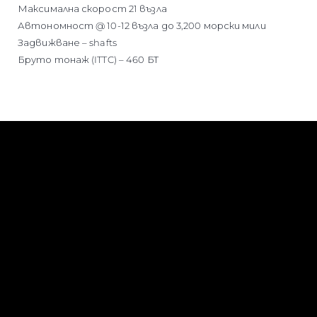
Максимална скорост 21 възла
Автономност @ 10-12 възла до 3,200 морски мили
Задвижване – shafts
Бруто тонаж (ITTC) – 460 БТ