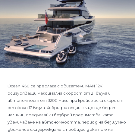
Ocean 460 се предлага с двигатели MAN 12V,
осигуряващи максимална скорост от 21 възла и
автономност от 3200 мили при крейсерска скорост
от около 12 възла. Хибридни опции също ще бъдат
налични, предлагайки безброй предимства, като
увеличаване на автономността, период на безшумно
движение или зареждане с провизии докато е на