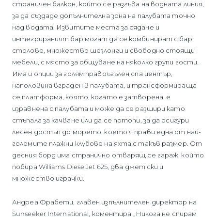
страничен балкон, който се разгъва на водната линия,
за да създаде допълнителна зона на палубата точно
над водата. Извитите места за сядане и
интегрираният бар могат да се комбинират с бар
столове, множество шезлонги и свободно стоящи
мебели, с място за общуване на няколко групи гости.
Има и опции за голям правоъгълен спа център,
наполовина вграден в палубата, и трансформираща
се платформа, която, когато е затворена, е
изравнена с палубата и може да се разшири като
стъпала за качване или да се потопи, за да осигури
лесен достъп до морето, което я прави една от най-
големите плажни клубове на яхта с такъв размер. От
десния борд има странично отварящ се гараж, който
побира Williams DieselJet 625, два джет ски и
множество играчки.
Андреа Фрабети, главен изпълнителен директор на
Sunseeker International, коментира „Никога не спирам