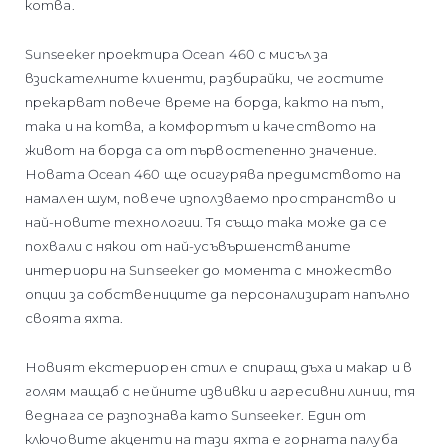
котва.
Sunseeker проектира Ocean 460 с мисъл за
взискателните клиенти, разбирайки, че гостите
прекарват повече време на борда, както на път,
така и на котва, а комфортът и качеството на
живот на борда са от първостепенно значение.
Новата Ocean 460 ще осигурява предимството на
намален шум, повече използваемо пространство и
най-новите технологии. Тя също така може да се
похвали с някои от най-усъвършенстваните
интериори на Sunseeker до момента с множество
опции за собствениците да персонализират напълно
своята яхта.
Новият екстериорен стил е спиращ дъха и макар и в
голям мащаб с нейните извивки и агресивни линии, тя
веднага се разпознава като Sunseeker. Един от
ключовите акценти на тази яхта е горната палуба