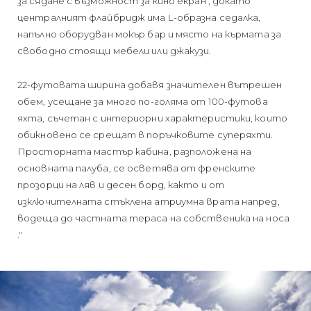
за сядане с възможност за кино екран , докато
централният флайбридж има L-образна седалка,
напълно оборудван мокър бар и място на кърмата за
свободно стоящи мебели или джакузи.
22-футовата ширина добавя значителен вътрешен
обем, усещане за много по-голяма от 100-футова
яхта, съчетан с интериорни характеристики, които
обикновено се срещат в поръчковите суперяхти.
Просторната мастър кабина, разположена на
основната палуба, се осветява от френските
прозорци на ляв и десен борд, както и от
изключителната стъклена атриумна врата напред,
водеща до частната тераса на собственика на носа
."