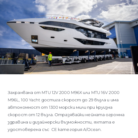
Захранвана от MTU 12V 2000 M96X или MTU 16V 2000
M96L, 100 Yacht достига скорост до 29 възла и има
автономност от 1300 морски мили при круизна
скорост от 12 възла. Отразявайки нейната огромна
здравина и дизайнерски възможности, яхтата е
удостоверена със CE категория A/Ocean.