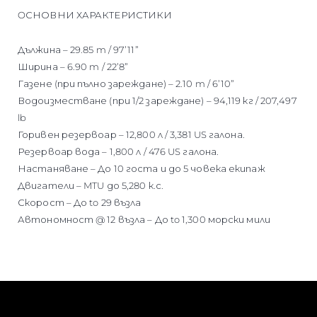
OСНОВНИ ХАРАКТЕРИСТИКИ
Дължина – 29.85 m / 97’11”
Ширина – 6.90 m / 22’8”
Газене (при пълно зареждане) – 2.10 m / 6’10”
Водоизместване (при 1/2 зареждане) – 94,119 кг / 207,497
lb
Горивен резервоар – 12,800 л / 3,381 US галона.
Резервоар вода – 1,800 л / 476 US галона.
Настаняване – До 10 госта и до 5 човека екипаж
Двигатели – MTU до 5,280 к.с.
Скорост – До to 29 възла
Автономност @ 12 възла – До to 1,300 морски мили