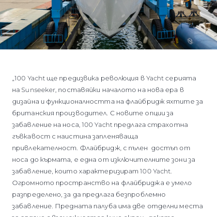
„100 Yacht ще предизвика революция в Yacht серията
на Sunseeker, поставяйки началото на нова ера в
дизайна и функционалността на флайбридж яхтите за
британския производител. С новите опции за
забавление на носа, 100 Yacht предлага страхотна
гъвкавост с наистина запленяваща
привлекателност. Флайбридж, с пълен достъп от
носа до кърмата, е една от изключителните зони за
забавление, които характеризират 100 Yacht.
Огромното пространство на флайбриджа е умело
разпределено, за да предлага безпроблемно
забавление. Предната палуба има две отделни места