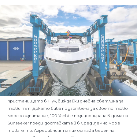
ОЦЕНЕТЕ ВАШАТА ЯХТА
Дългоочакваната 100 Yacht бе пусната в
пристанището в Пул, виждайки дневна светлина за
първи път. Докато бива подготвена за своето първо
морско изпитание, 100 Yacht е позиционирана в дома на
Sunseeker преди доставката й в Средиземно море
това лято. Агресивният стил остава верен на